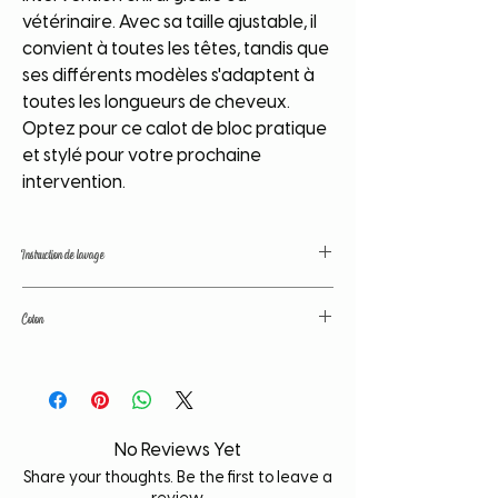
vétérinaire. Avec sa taille ajustable, il
convient à toutes les têtes, tandis que
ses différents modèles s'adaptent à
toutes les longueurs de cheveux.
Optez pour ce calot de bloc pratique
et stylé pour votre prochaine
intervention.
Instruction de lavage
Nos tissus sont traités avant confection
Coton
afin de fixer les couleurs et d'éviter le
rétrécissement du calot au lavage. Toute
Coton de grande qualité. Couleurs
fois, il est conseillé de laver votre article à
traitées avant lavage. Tissu lavé avant
part, à basse temperature et d'evité tout
confection; pas de déformation, de
contact avec un liquide chloré afin de
rétrécissement.
prolonger la durée de vie de votre article.
No Reviews Yet
Share your thoughts. Be the first to leave a