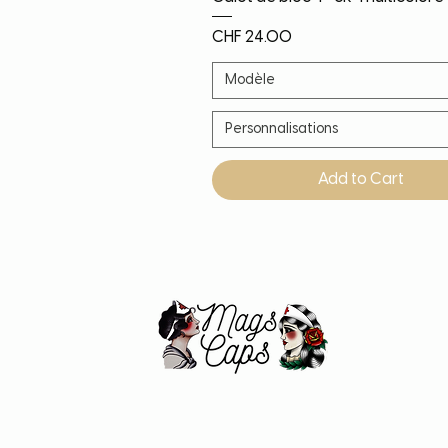
Price
CHF 24.00
Modèle
Personnalisations
Add to Cart
Noël!
Nouveauté
Nouveauté
Nouveauté