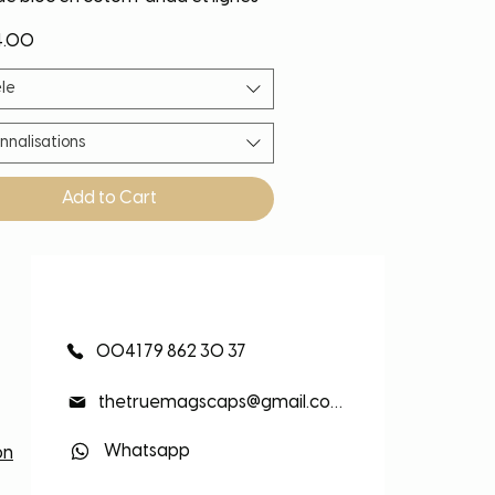
4.00
le
nnalisations
Add to Cart
eauté
eauté
eauté
eauté
0041 79 862 30 37
thetruemagscaps@gmail.com
Whatsapp
on