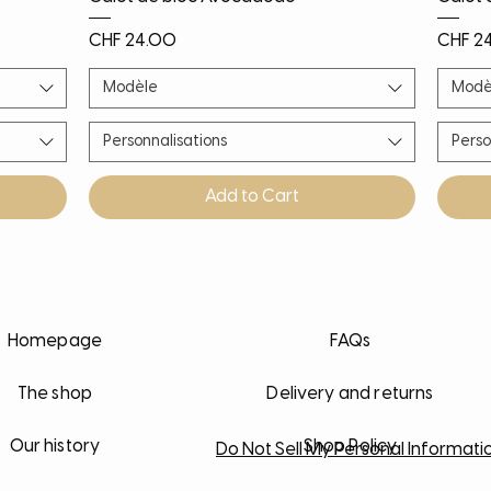
Price
Price
CHF 24.00
CHF 2
Modèle
Modè
Personnalisations
Perso
Add to Cart
Nouveauté
Nouveauté
Nouveauté
PROMO!
Noël!
Nouv
Nouv
Nouv
Nouv
Homepage
FAQs
The shop
Delivery and returns
Our history
Shop Policy
Do Not Sell My Personal Informati