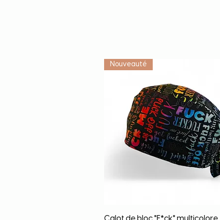
Nouveauté
Quick View
Calot de bloc "F*ck" multicolore