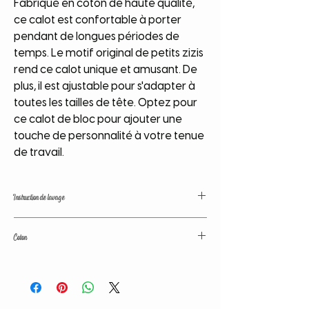
Fabriqué en coton de haute qualité,
ce calot est confortable à porter
pendant de longues périodes de
temps. Le motif original de petits zizis
rend ce calot unique et amusant. De
plus, il est ajustable pour s'adapter à
toutes les tailles de tête. Optez pour
ce calot de bloc pour ajouter une
touche de personnalité à votre tenue
de travail.
Instruction de lavage
Nos tissus sont traités avant confection
Coton
afin de fixer les couleurs et d'éviter le
rétrécissement du calot au lavage. Toute
Coton de grande qualité. Couleurs
fois, il est conseillé de laver votre article à
traitées avant lavage. Tissu lavé avant
part, à basse temperature et d'evité tout
confection; pas de déformation, de
contact avec un liquide chloré afin de
rétrécissement.