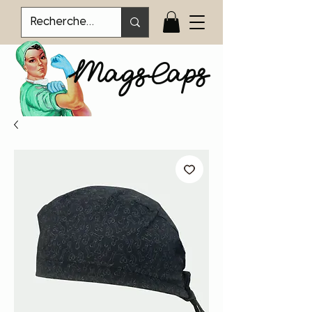
MagsCaps