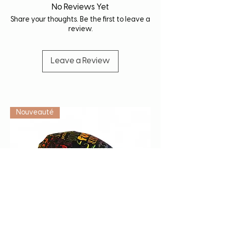
prolonger la durée de vie de votre article.
No Reviews Yet
Share your thoughts. Be the first to leave a
review.
Leave a Review
Vétérinaire
Nouveauté