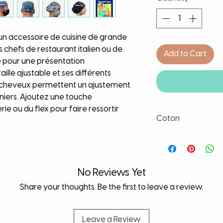
 un accessoire de cuisine de grande
es chefs de restaurant italien ou de
Add to Cart
ène pour une présentation
aille ajustable et ses différents
e cheveux permettent un ajustement
iniers. Ajoutez une touche
e ou du flex pour faire ressortir
Coton
Coton de grande qua
lavage. Tissu lavé a
déformation, de rét
No Reviews Yet
Share your thoughts. Be the first to leave a review.
Leave a Review