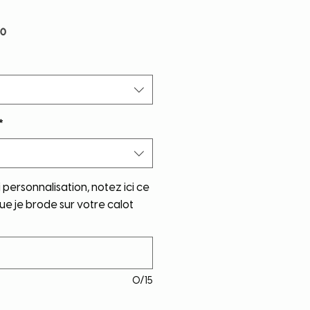
r
Sale
60
Price
*
 personnalisation, notez ici ce
e je brode sur votre calot
0/15