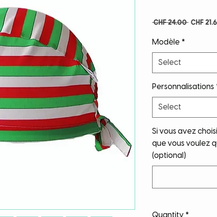
Regula
 CHF 24.00 
CHF 21.
Price
Modèle
*
Select
Personnalisations
Select
Si vous avez choisi
que vous voulez qu
(optional)
Quantity
*