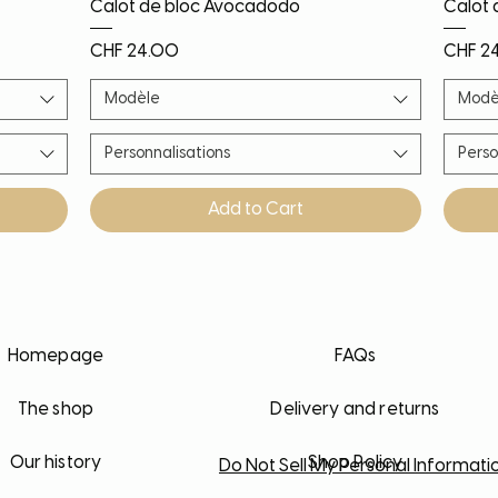
Quick View
Calot de bloc Avocadodo
Calot 
Price
Price
CHF 24.00
CHF 2
Modèle
Modè
Personnalisations
Perso
Add to Cart
Nouveauté
Nouveauté
Nouveauté
PROMO!
Noël!
Nouv
Nouv
Nouv
Nouv
Homepage
FAQs
The shop
Delivery and returns
Our history
Shop Policy
Do Not Sell My Personal Informati