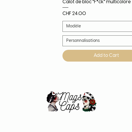
Quick View
Calot de bloc "F*ck" multicolore
Price
CHF 24.00
Modèle
Personnalisations
Add to Cart
Noël!
Nouveauté
Nouveauté
Nouveauté