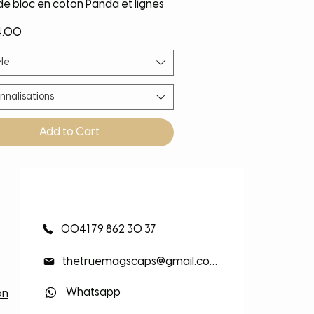
Quick View
de bloc en coton Panda et lignes
4.00
le
nnalisations
Add to Cart
eauté
eauté
eauté
eauté
0041 79 862 30 37
thetruemagscaps@gmail.com
Whatsapp
on