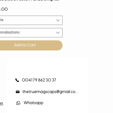
4.00
le
nnalisations
Add to Cart
eauté
eauté
eauté
eauté
0041 79 862 30 37
thetruemagscaps@gmail.com
Whatsapp
on