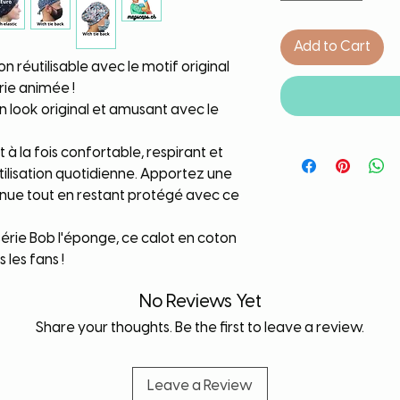
Add to Cart
 réutilisable avec le motif original
rie animée !
un look original et amusant avec le
 à la fois confortable, respirant et
tilisation quotidienne. Apportez une
enue tout en restant protégé avec ce
série Bob l'éponge, ce calot en coton
 les fans !
No Reviews Yet
Share your thoughts. Be the first to leave a review.
Leave a Review