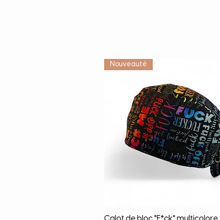
Nouveauté
Quick View
Calot de bloc "F*ck" multicolore