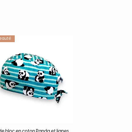
eauté
Quick View
de bloc en coton Panda et lignes