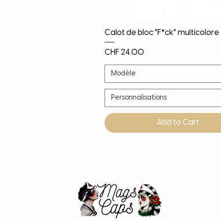
Quick View
Calot de bloc "F*ck" multicolore
Price
CHF 24.00
Modèle
Personnalisations
Add to Cart
Noël!
Nouveauté
Nouveauté
Nouveauté