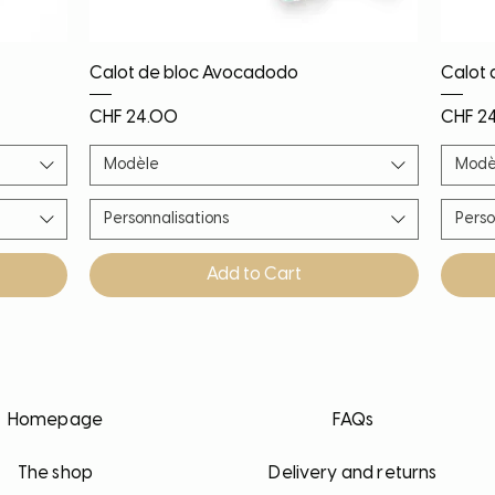
Quick View
Calot de bloc Avocadodo
Calot 
Price
Price
CHF 24.00
CHF 2
Modèle
Modè
Personnalisations
Perso
Add to Cart
Nouveauté
Nouveauté
Nouveauté
PROMO!
Noël!
Nouv
Nouv
Nouv
Nouv
Homepage
FAQs
The shop
Delivery and returns