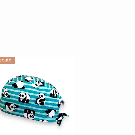
eauté