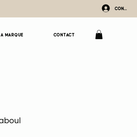
Connexio
La marque
Contact
Maboul