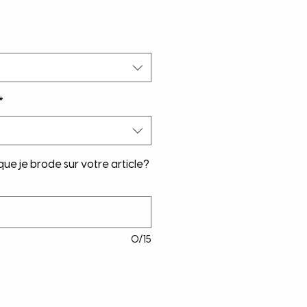
*
ue je brode sur votre article?
0/15