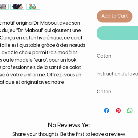
Add to Cart
 motif original Dr. Maboul, avec son
 du jeu "Dr. Maboul" qui ajoutent une
 Conçu en coton hygiénique, ce calot
 taille est ajustable grâce à des nœuds
us avez le choix parmi trois modèles :
Coton
 ou le modèle "euro", pour un look
s professionnels de la santé ce calot
Coton de grande qua
Instruction de lav
ie à votre uniforme. Offrez-vous un
lavage. Tissu lavé a
déformation, de rét
ratique et original avec notre
Nos tissus sont trait
Coton
les couleurs et d'év
lavage. Toute fois, il
Coton de grande qua
article à part, à ba
lavage. Tissu lavé a
contact avec un liqu
déformation, de rét
durée de vie de votr
No Reviews Yet
Share your thoughts. Be the first to leave a review.