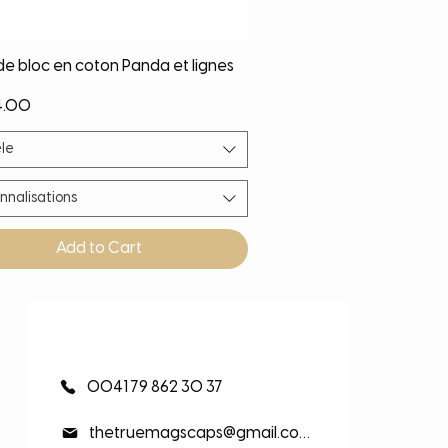
Quick View
de bloc en coton Panda et lignes
4.00
le
nnalisations
Add to Cart
eauté
eauté
eauté
eauté
0041 79 862 30 37
thetruemagscaps@gmail.com