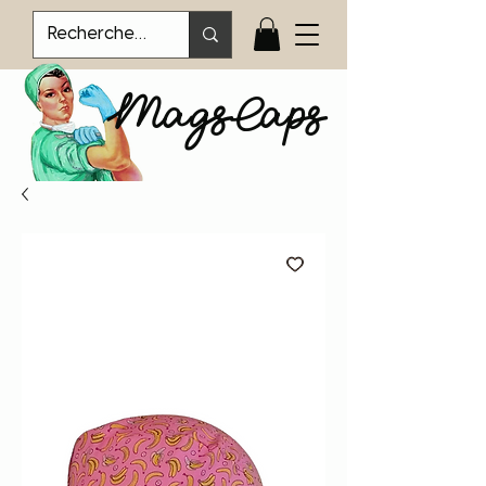
MagsCaps