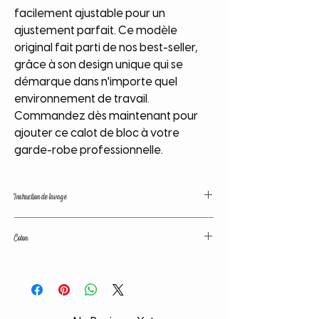
facilement ajustable pour un
ajustement parfait. Ce modèle
original fait parti de nos best-seller,
grâce à son design unique qui se
démarque dans n'importe quel
environnement de travail.
Commandez dès maintenant pour
ajouter ce calot de bloc à votre
garde-robe professionnelle.
Instruction de lavage
Nos tissus sont traités avant confection
Coton
afin de fixer les couleurs et d'éviter le
rétrécissement du calot au lavage. Toute
Coton de grande qualité. Couleurs
fois, il est conseillé de laver votre article à
traitées avant lavage. Tissu lavé avant
part, à basse temperature et d'evité tout
confection; pas de déformation, de
contact avec un liquide chloré afin de
rétrécissement.
prolonger la durée de vie de votre article.