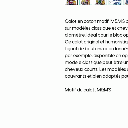
Calot en coton motif M&M'S pe
sur modèles classique et che
diamètre. Idéal pour le bloc o
Ce calot original et humoristi
l'ajout de boutons coordonné
par exemple, disponible en op
modèle classique peut être u
cheveux courts. Les modèles c
couvrants et bien adaptés pou
Motif du calot : M&M'S