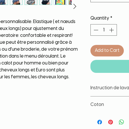
Quantity
*
rsonnalisable. Elastique ( et nœuds
veux longs) pour ajustement du
peratoire: confortable et respirant!
que peut être personnalisé grâce à
s ou d'une broderie, de votre prénom
Add to Cart
tion dans le menu déroulant. Le
n calot pour homme ou bien pour
heveux longs et Euro sont plus
r les femmes, les cheveux longs.
Instruction de lav
Nos tissus sont trait
Coton
les couleurs et d'év
lavage. Toute fois, il
Coton de grande qua
article à part, à ba
lavage. Tissu lavé a
contact avec un liqu
déformation, de rét