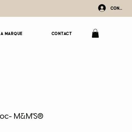
Connexio
La marque
Contact
loc- M&M'S®