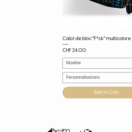
Quick View
Calot de bloc "F*ck" multicolore
Price
CHF 24.00
Modèle
Personnalisations
Add to Cart
Noël!
Nouveauté
Nouveauté
Nouveauté