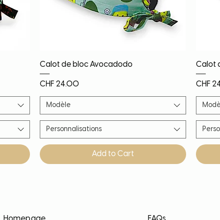
Quick View
Calot de bloc Avocadodo
Calot 
Price
Price
CHF 24.00
CHF 2
Modèle
Modè
Personnalisations
Perso
Add to Cart
Nouveauté
Nouveauté
Nouveauté
PROMO!
Noël!
Nouv
Nouv
Nouv
Nouv
Homepage
FAQs