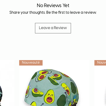
durée de vie de votr
No Reviews Yet
Share your thoughts. Be the first to leave a review.
Leave a Review
Vétérinaire
Nouveauté
Nouv