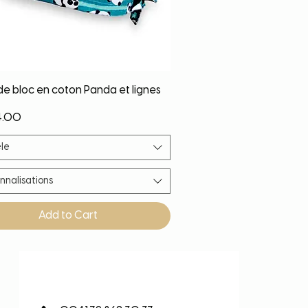
Quick View
de bloc en coton Panda et lignes
4.00
le
nnalisations
Add to Cart
eauté
eauté
eauté
eauté