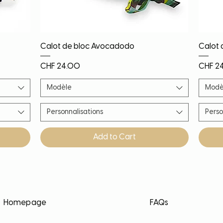
Quick View
Calot de bloc Avocadodo
Calot 
Price
Price
CHF 24.00
CHF 2
Modèle
Modè
Personnalisations
Perso
Add to Cart
Nouveauté
Nouveauté
Nouveauté
PROMO!
Noël!
Nouv
Nouv
Nouv
Nouv
Homepage
FAQs