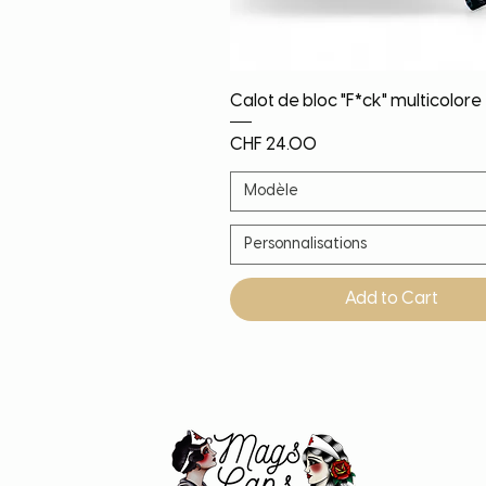
Quick View
Calot de bloc "F*ck" multicolore
Price
CHF 24.00
Modèle
Personnalisations
Add to Cart
Noël!
Nouveauté
Nouveauté
Nouveauté