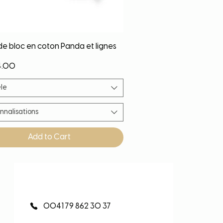
Quick View
de bloc en coton Panda et lignes
4.00
le
nnalisations
Add to Cart
eauté
eauté
eauté
eauté
0041 79 862 30 37