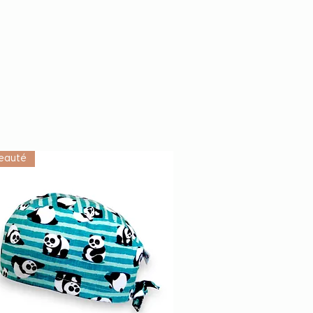
eauté