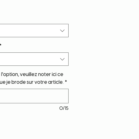
*
l'option, veuillez noter ici ce
e je brode sur votre article.
*
0/15