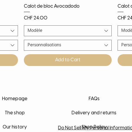
Quick View
Calot de bloc Avocadodo
Calot 
Price
Price
CHF 24.00
CHF 2
Modèle
Modè
Personnalisations
Perso
Add to Cart
Nouveauté
Nouveauté
Nouveauté
PROMO!
Noël!
Nouv
Nouv
Nouv
Nouv
Homepage
FAQs
The shop
Delivery and returns
Our history
Shop Policy
Do Not Sell My Personal Informati