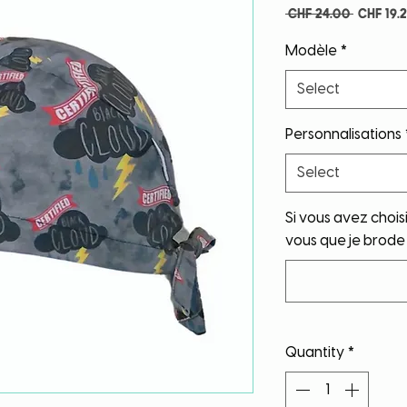
Regula
 CHF 24.00 
CHF 19.
Price
Modèle
*
Select
Personnalisations
Select
Si vous avez chois
vous que je brode s
Quantity
*