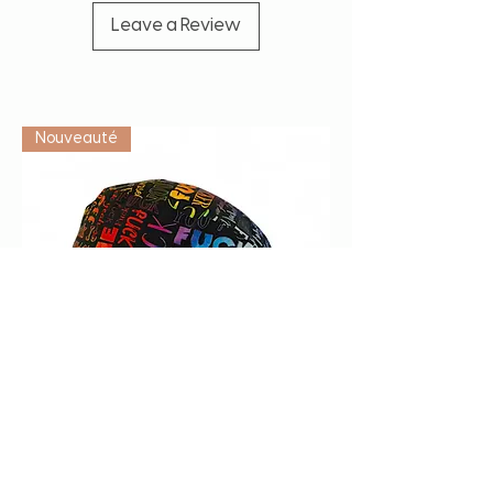
Leave a Review
Vétérinaire
Nouveauté
Calot de bloc "F*ck" multicolore