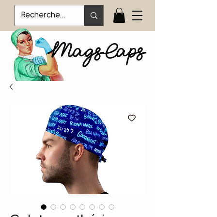
MagsCaps