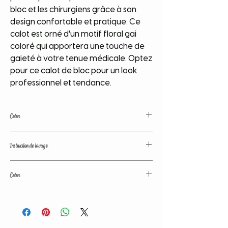
bloc et les chirurgiens grâce à son
design confortable et pratique. Ce
calot est orné d'un motif floral gai
coloré qui apportera une touche de
gaieté à votre tenue médicale. Optez
pour ce calot de bloc pour un look
professionnel et tendance.
Coton
Coton de grande qualité. Couleurs
Instruction de lavage
traitées avant lavage. Tissu lavé avant
confection; pas de déformation, de
Nos tissus sont traités avant confection
retrecissement.
Coton
afin de fixer les couleurs et d'éviter le
rétrécissement du calot au lavage. Toute
Coton de grande qualité. Couleurs
fois, il est conseillé de laver votre article à
traitées avant lavage. Tissu lavé avant
part, à basse temperature et d'evité tout
confection; pas de déformation, de
contact avec un liquide chloré afin de
rétrécissement.