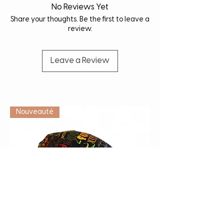
prolonger la durée de vie de votre article.
No Reviews Yet
Share your thoughts. Be the first to leave a
review.
Leave a Review
Vétérinaire
Nouveauté