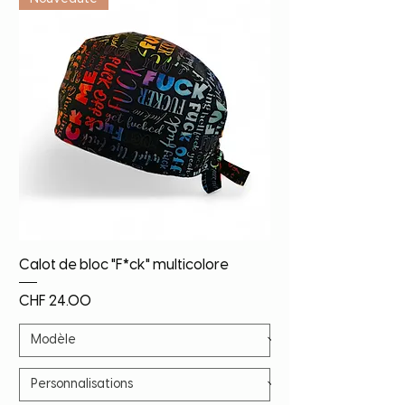
Calot de bloc "F*ck" multicolore
Price
CHF 24.00