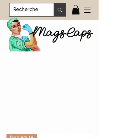
MagsCaps
Vétérinaire
Nouveauté