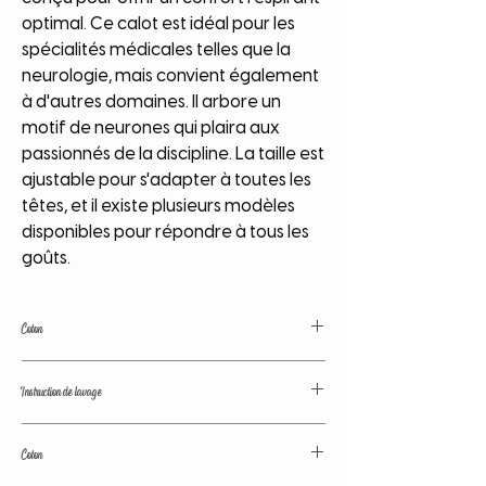
optimal. Ce calot est idéal pour les
spécialités médicales telles que la
neurologie, mais convient également
à d'autres domaines. Il arbore un
motif de neurones qui plaira aux
passionnés de la discipline. La taille est
ajustable pour s'adapter à toutes les
têtes, et il existe plusieurs modèles
disponibles pour répondre à tous les
goûts.
Coton
Coton de grande qualité. Couleurs
Instruction de lavage
traitées avant lavage. Tissu lavé avant
confection; pas de déformation, de
Nos tissus sont traités avant confection
retrecissement.
Coton
afin de fixer les couleurs et d'éviter le
rétrécissement du calot au lavage. Toute