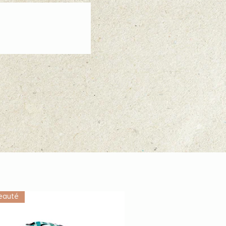
eauté