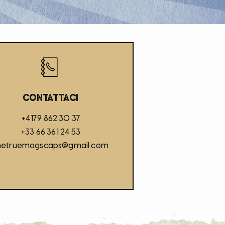
Contattaci
+4179 862 30 37
+33 66 361 24 53
hetruemagscaps@gmail.com