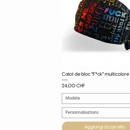
Vista rapida
Calot de bloc "F*ck" multicolore
Prezzo
24,00 CHF
Modèle
Personnalisations
Aggiungi al carrello