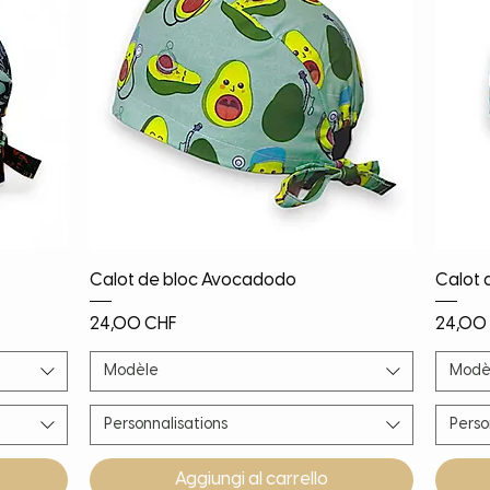
Vista rapida
Calot de bloc Avocadodo
Calot 
Prezzo
Prezz
24,00 CHF
24,00
Modèle
Modè
Personnalisations
Perso
Aggiungi al carrello