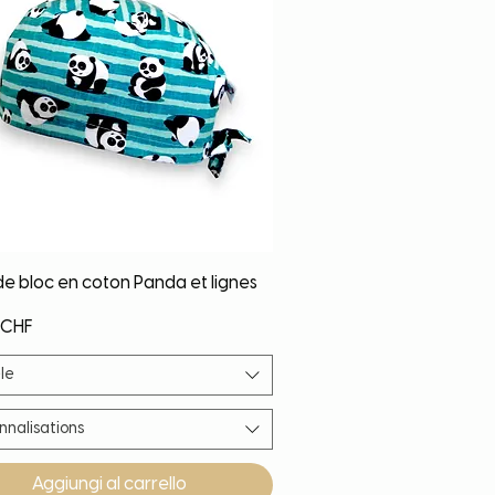
Vista rapida
de bloc en coton Panda et lignes
o
 CHF
le
nnalisations
Aggiungi al carrello