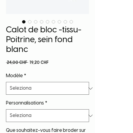
Calot de bloc -tissu-
Poitrine, sein fond
blanc
Prezzo
Prezzo
 24,00 CHF 
19,20 CHF
regolare
scontato
Modèle
*
Personnalisations
*
Que souhaitez-vous faire broder sur