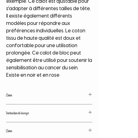
exemple. Ce calot est ajustable pour
s'adapter à différentes tailles de tête.
Il existe également différents
modèles pour répondre aux
préférences individuelles. Le coton
tissu de haute qualité est doux et
confortable pour une utilisation
prolongée. Ce calot de bloc peut
également être utilisé pour soutenir la
sensibilisation au cancer du sein.
Existe en noir et en rose
Coton
Coton de grande qualité. Couleurs
Instruction de lavage
traitées avant lavage. Tissu lavé avant
confection; pas de déformation, de
Nos tissus sont traités avant confection
retrecissement.
Coton
afin de fixer les couleurs et d'éviter le