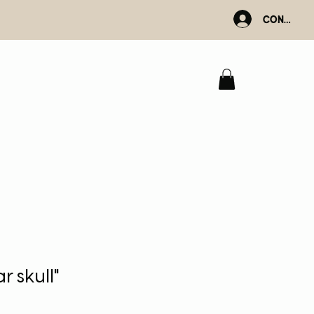
Connexio
r skull"