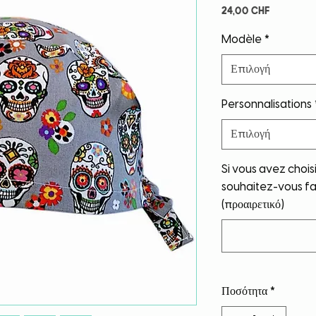
Τιμή
24,00 CHF
Modèle
*
Επιλογή
Personnalisations
Επιλογή
Si vous avez chois
souhaitez-vous fai
(προαιρετικό)
Ποσότητα
*