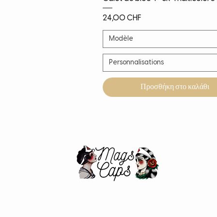
Τιμή
24,00 CHF
Modèle
Personnalisations
Προσθήκη στο καλάθι
Noël!
Nouveauté
Nouveauté
Nouveauté