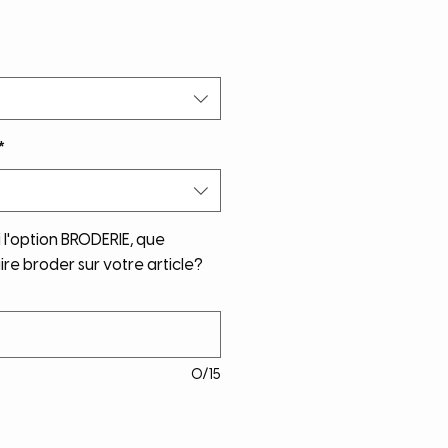
*
i l'option BRODERIE, que
re broder sur votre article?
0/15