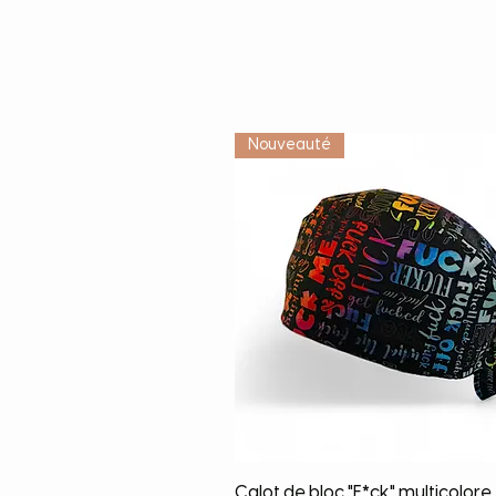
Nouveauté
Γρήγορη προβολή
Calot de bloc "F*ck" multicolore