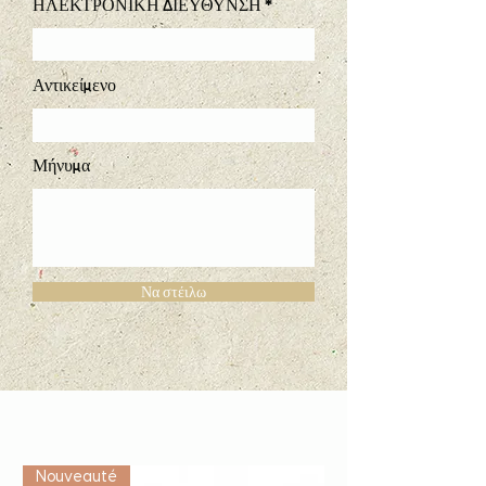
ΗΛΕΚΤΡΟΝΙΚΗ ΔΙΕΥΘΥΝΣΗ
Αντικείμενο
Μήνυμα
Να στέιλω
Vétérinaire
Nouveauté