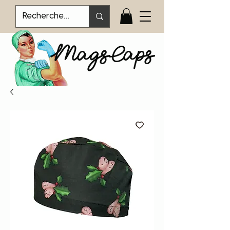
MagsCaps