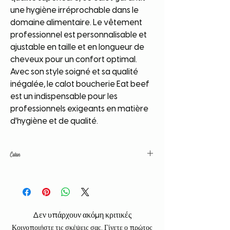
une hygiène irréprochable dans le 
domaine alimentaire. Le vêtement 
professionnel est personnalisable et 
ajustable en taille et en longueur de 
cheveux pour un confort optimal. 
Avec son style soigné et sa qualité 
inégalée, le calot boucherie Eat beef 
est un indispensable pour les 
professionnels exigeants en matière 
d'hygiène et de qualité.
Coton
Coton de grande qualité. Couleurs
traitées avant lavage. Tissu lavé avant
confection; pas de déformation, de
rétrécissement.
Δεν υπάρχουν ακόμη κριτικές
Κοινοποιήστε τις σκέψεις σας. Γίνετε ο πρώτος