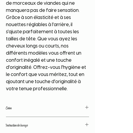
de morceaux de viandes qui ne
manquera pas de faire sensation.
Grâce à son élasticité et à ses
nouettes réglables à l'arrière, il
s'ajuste parfaitement à toutes les
tailles de tête. Que vous ayez les
cheveux longs ou courts, nos
différents modèles vous offrent un
confort inégalé et une touche
d'originalité. Offrez-vous l'hygiène et
le confort que vous méritez, tout en
ajoutant une touche d'originalité à
votre tenue professionnelle.
Coton
Coton de grande qualité. Couleurs
Instruction de lavage
traitées avant lavage. Tissu lavé avant
confection; pas de déformation, de