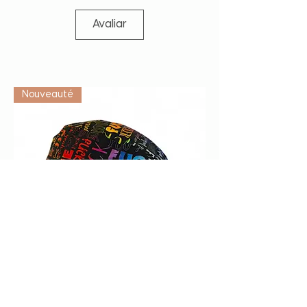
Avaliar
Vétérinaire
Nouveauté
Calot de bloc "F*ck" multicolore