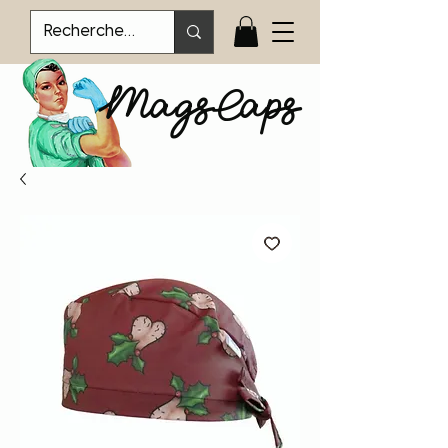
MagsCaps