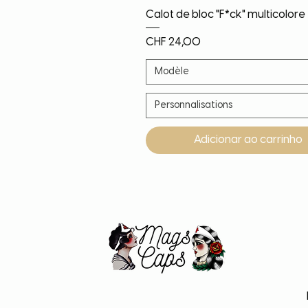
Visualização rápida
Calot de bloc "F*ck" multicolore
Preço
CHF 24,00
Modèle
Personnalisations
Adicionar ao carrinho
Noël!
Nouveauté
Nouveauté
Nouveauté