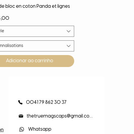
Visualização rápida
de bloc en coton Panda et lignes
4,00
le
nnalisations
Adicionar ao carrinho
eauté
eauté
eauté
eauté
0041 79 862 30 37
thetruemagscaps@gmail.com
Whatsapp
on