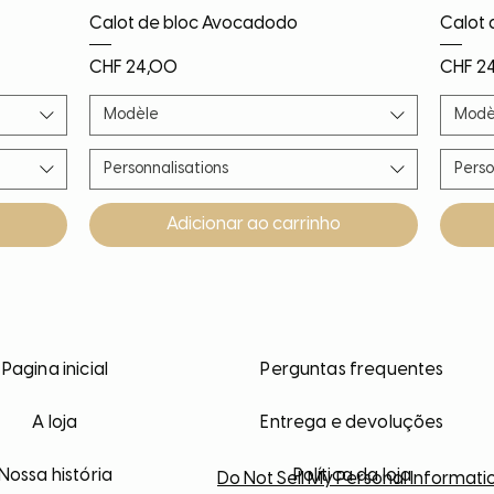
Visualização rápida
Calot de bloc Avocadodo
Calot 
Preço
Preço
CHF 24,00
CHF 2
Modèle
Modè
Personnalisations
Perso
Adicionar ao carrinho
Nouveauté
Nouveauté
Nouveauté
PROMO!
Noël!
Nouv
Nouv
Nouv
Nouv
Pagina inicial
Perguntas frequentes
A loja
Entrega e devoluções
Nossa história
Política da loja
Do Not Sell My Personal Informati