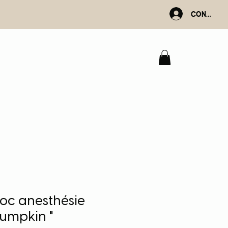
Connexio
loc anesthésie
Pumpkin "