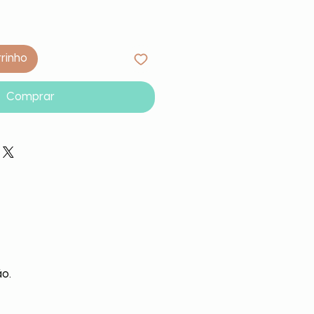
rrinho
Comprar
ão.