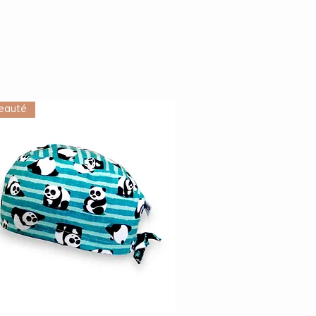
eauté