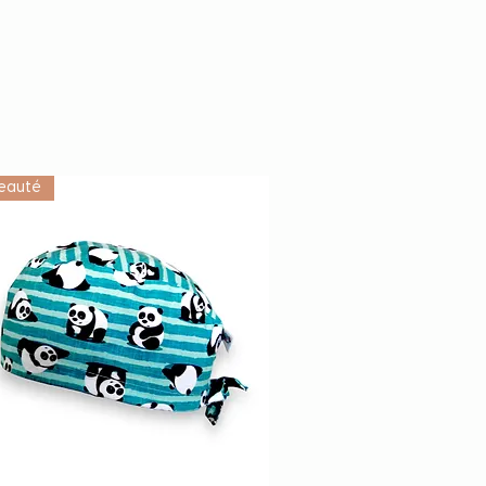
eauté