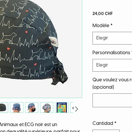
Precio
24,00 CHF
Modèle
*
Elegir
Personnalisations
Elegir
Que voulez vous ro
(opcional)
Cantidad
*
 Animaux et ECG noir est un
n dequalité supérieure, parfait pour