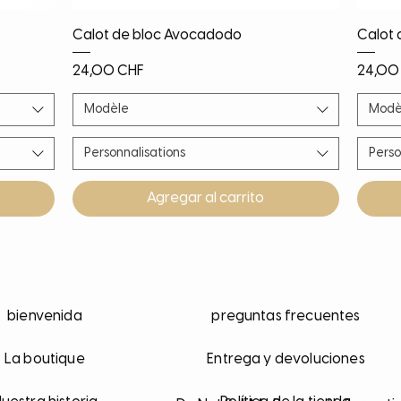
Vista rápida
Calot de bloc Avocadodo
Calot 
Precio
Precio
24,00 CHF
24,00
Modèle
Modè
Personnalisations
Perso
Agregar al carrito
Nouveauté
Nouveauté
Nouveauté
PROMO!
Noël!
Nouv
Nouv
Nouv
Nouv
bienvenida
preguntas frecuentes
La boutique
Entrega y devoluciones