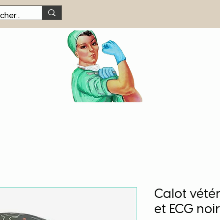
Calot vété
et ECG noir