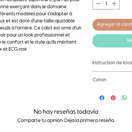
sonne exerçant dans le domaine
différents modèles pour s'adapter à
x et est doté d'une taille ajustable
Agregar al carri
uds à l'arrière. Ce calot est orné d'un
oir pour un look professionnel et
Re
le confort et le style qu'ils méritent
x et ECG noir
Instruction de lav
Nos tissus sont trait
Coton
les couleurs et d'év
lavage. Toute fois, il
Coton de grande qua
article à part, à ba
lavage. Tissu lavé a
contact avec un liqu
déformation, de rét
durée de vie de votr
No hay reseñas todavía
Comparte tu opinión. Deja la primera reseña.