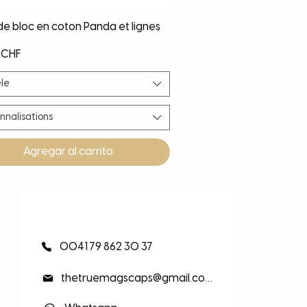
Vista rápida
de bloc en coton Panda et lignes
 CHF
le
nnalisations
Agregar al carrito
eauté
eauté
eauté
eauté
0041 79 862 30 37
thetruemagscaps@gmail.com