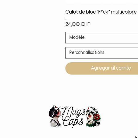
Vista rápida
Calot de bloc "F*ck" multicolore
Precio
24,00 CHF
Modèle
Personnalisations
Agregar al carrito
Noël!
Nouveauté
Nouveauté
Nouveauté