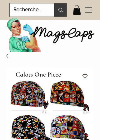
MagsCaps