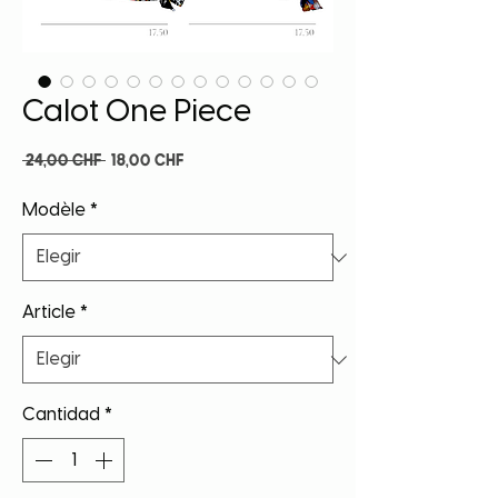
Calot One Piece
Precio
Precio
 24,00 CHF 
18,00 CHF
de
oferta
Modèle
*
Article
*
Cantidad
*