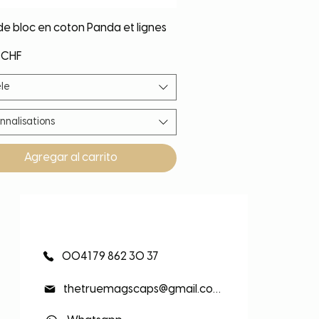
Vista rápida
de bloc en coton Panda et lignes
 CHF
le
nnalisations
Agregar al carrito
eauté
eauté
eauté
eauté
0041 79 862 30 37
thetruemagscaps@gmail.com