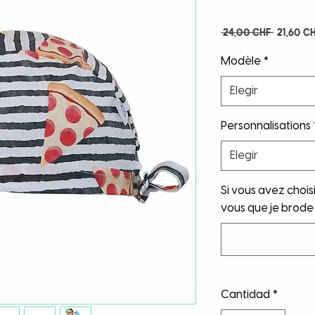
Precio
 24,00 CHF 
21,60 C
Modèle
*
Elegir
Personnalisations
Elegir
Si vous avez chois
vous que je brode 
Cantidad
*