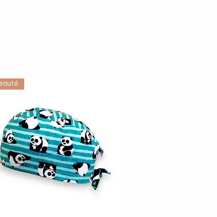
eauté