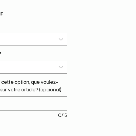
Precio
HF
de
oferta
*
i cette option, que voulez-
sur votre article? (opcional)
0/15