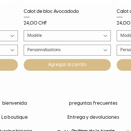
Vista rápida
Calot de bloc Avocadodo
Calot 
Precio
Precio
24,00 CHF
24,00
Modèle
Modè
Personnalisations
Perso
Agregar al carrito
Nouveauté
Nouveauté
Nouveauté
PROMO!
Noël!
Nouv
Nouv
Nouv
Nouv
bienvenida
preguntas frecuentes
La boutique
Entrega y devoluciones