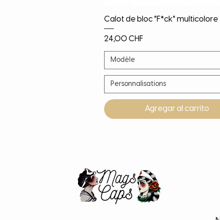
Vista rápida
Calot de bloc "F*ck" multicolore
Precio
24,00 CHF
Modèle
Personnalisations
Agregar al carrito
Noël!
Nouveauté
Nouveauté
Nouveauté