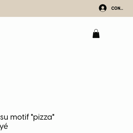
Connexio
ssu motif "pizza"
ayé