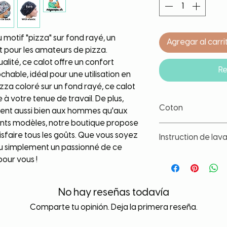
 motif "pizza" sur fond rayé, un
Agregar al carri
t pour les amateurs de pizza.
lité, ce calot offre un confort
Re
chable, idéal pour une utilisation en
izza coloré sur un fond rayé, ce calot
 à votre tenue de travail. De plus,
Coton
onvient aussi bien aux hommes qu'aux
ents modèles, notre boutique propose
Coton de grande qua
isfaire tous les goûts. Que vous soyez
Instruction de lav
lavage. Tissu lavé a
ou simplement un passionné de ce
déformation, de rét
Nos tissus sont trait
 pour vous !
les couleurs et d'év
lavage. Toute fois, il
article à part, à ba
No hay reseñas todavía
contact avec un liqu
Comparte tu opinión. Deja la primera reseña.
durée de vie de votr