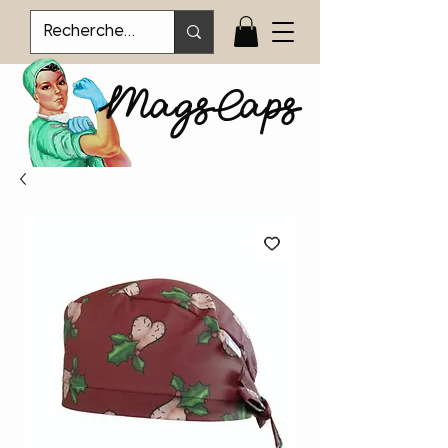
MagsCaps