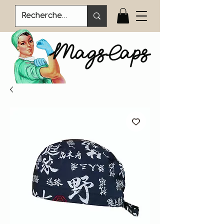
MagsCaps