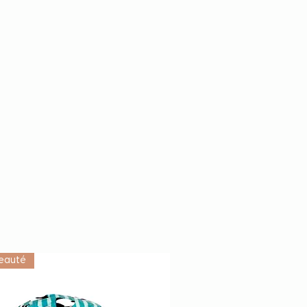
eauté