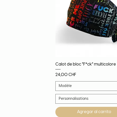
Vista rápida
Calot de bloc "F*ck" multicolore
Precio
24,00 CHF
Modèle
Personnalisations
Agregar al carrito