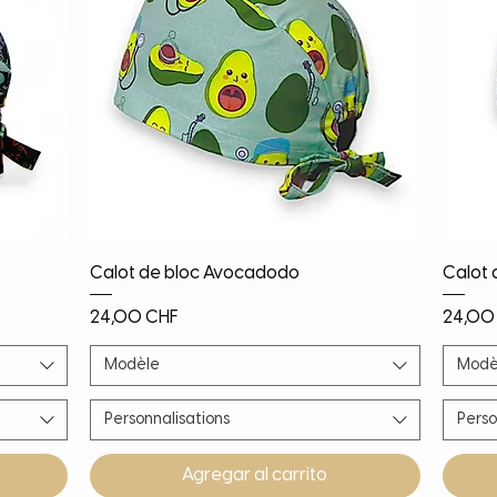
Vista rápida
Calot de bloc Avocadodo
Calot 
Precio
Precio
24,00 CHF
24,00
Modèle
Modè
Personnalisations
Perso
Agregar al carrito