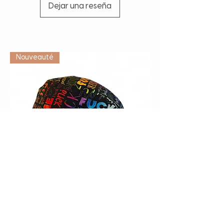
Dejar una reseña
Vétérinaire
Nouveauté
Calot de bloc "F*ck" multicolore