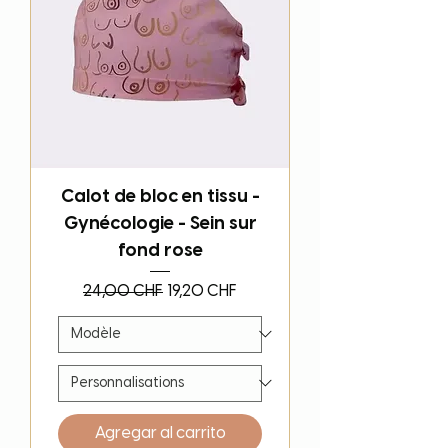
Calot de bloc en tissu -
Gynécologie - Sein sur
fond rose
Precio
Precio de oferta
24,00 CHF
19,20 CHF
Agregar al carrito