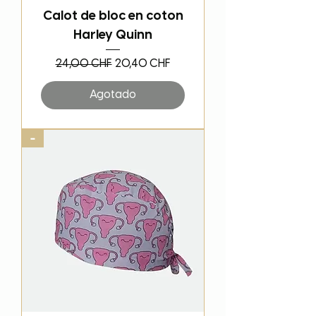
Calot de bloc en coton
Harley Quinn
Precio
Precio de oferta
24,00 CHF
20,40 CHF
Agotado
-