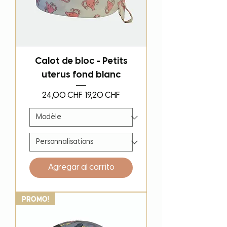
Calot de bloc - Petits
uterus fond blanc
Precio
Precio de oferta
24,00 CHF
19,20 CHF
Agregar al carrito
PROMO!