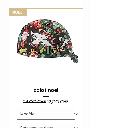
Noël!
calot noel
Precio
Precio de oferta
24,00 CHF
12,00 CHF