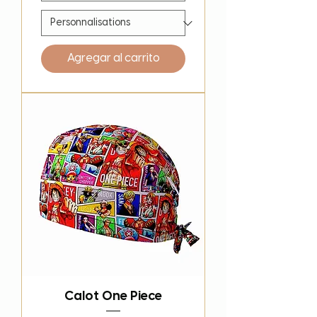
Agregar al carrito
Calot One Piece