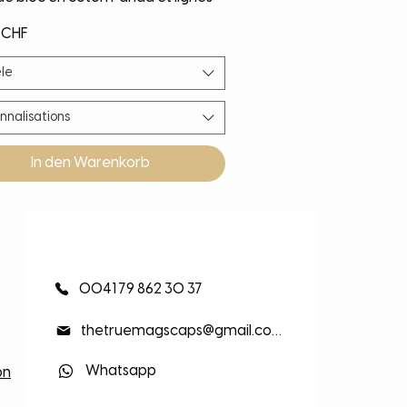
 CHF
le
nnalisations
In den Warenkorb
eauté
eauté
eauté
eauté
0041 79 862 30 37
thetruemagscaps@gmail.com
Whatsapp
on