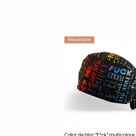
Nouveauté
Schnellansicht
Calot de bloc "F*ck" multicolore