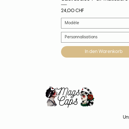
Preis
24,00 CHF
Modèle
Personnalisations
In den Warenkorb
Noël!
Nouveauté
Nouveauté
Nouveauté
Un