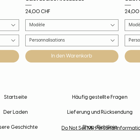
Preis
Preis
24,00 CHF
24,00
Modèle
Modè
Personnalisations
Perso
In den Warenkorb
Nouveauté
Nouveauté
Nouveauté
PROMO!
Noël!
Nouv
Nouv
Nouv
Nouv
Startseite
Häufig gestellte Fragen
Der Laden
Lieferung und Rücksendung
sere Geschichte
Shop-Richtlinie
Do Not Sell My Personal Informati