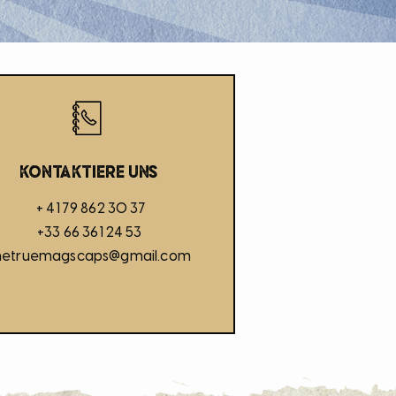
kontaktiere uns
+ 41 79 862 30 37
+33 66 361 24 53
hetruemagscaps@gmail.com