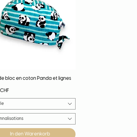
Schnellansicht
de bloc en coton Panda et lignes
 CHF
le
nnalisations
In den Warenkorb