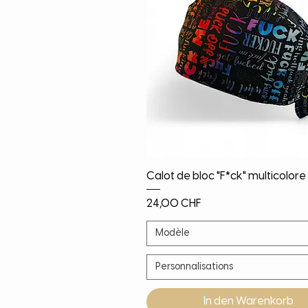
Schnellansicht
Calot de bloc "F*ck" multicolore
Preis
24,00 CHF
Modèle
Personnalisations
In den Warenkorb