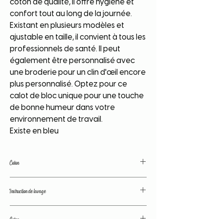
coton de qualité, il offre hygiène et
confort tout au long de la journée.
Existant en plusieurs modèles et
ajustable en taille, il convient à tous les
professionnels de santé. Il peut
également être personnalisé avec
une broderie pour un clin d'œil encore
plus personnalisé. Optez pour ce
calot de bloc unique pour une touche
de bonne humeur dans votre
environnement de travail.
Existe en bleu
Coton
Coton de grande qualité. Couleurs
Instruction de lavage
traitées avant lavage. Tissu lavé avant
confection; pas de déformation, de
Nos tissus sont traités avant confection
retrecissement.
Coton