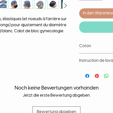
In den Warenko
, élastiques (et noeuds à l'arrière sur
longs) pour ajustement du diamètre.
nd blanc. Calot de bloc gynecologie.
Coton
Coton de grande qua
Instruction de lav
lavage. Tissu lavé a
déformation, de ret
Nos tissus sont trait
les couleurs et d'év
lavage. Toute fois, il
article à part, à ba
Noch keine Bewertungen vorhanden
contact avec un liqu
Jetzt die erste Bewertung abgeben.
durée de vie de votr
Bewertung abgeben