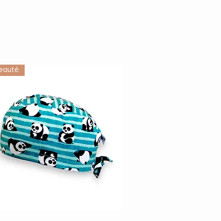
eauté