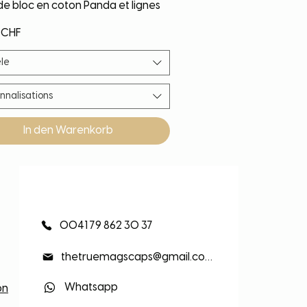
Schnellansicht
de bloc en coton Panda et lignes
 CHF
le
nnalisations
In den Warenkorb
eauté
eauté
eauté
eauté
0041 79 862 30 37
thetruemagscaps@gmail.com
Whatsapp
on