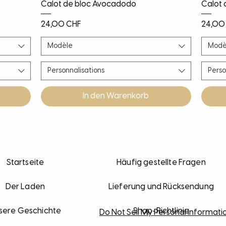
Schnellansicht
Calot de bloc Avocadodo
Calot 
Preis
Preis
24,00 CHF
24,00
Modèle
Modè
Personnalisations
Perso
In den Warenkorb
Nouveauté
Nouveauté
Nouveauté
PROMO!
Noël!
Nouv
Nouv
Nouv
Nouv
Startseite
Häufig gestellte Fragen
Der Laden
Lieferung und Rücksendung
sere Geschichte
Shop-Richtlinie
Do Not Sell My Personal Informati