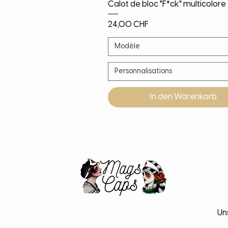
Schnellansicht
Calot de bloc "F*ck" multicolore
Preis
24,00 CHF
Modèle
Personnalisations
In den Warenkorb
Noël!
Nouveauté
Nouveauté
Nouveauté
Un