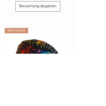
Bewertung abgeben
Vétérinaire
Nouveauté
Calot de bloc "F*ck" multicolore