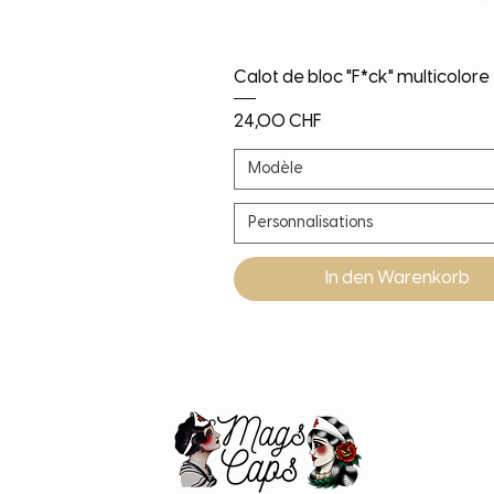
Schnellansicht
Calot de bloc "F*ck" multicolore
Preis
24,00 CHF
Modèle
Personnalisations
In den Warenkorb
Noël!
Nouveauté
Nouveauté
Nouveauté