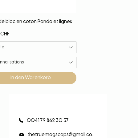
Schnellansicht
de bloc en coton Panda et lignes
 CHF
le
nnalisations
In den Warenkorb
eauté
eauté
eauté
eauté
0041 79 862 30 37
thetruemagscaps@gmail.com