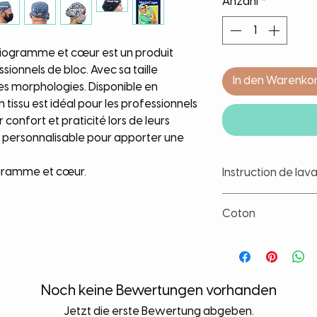
Anzahl
*
rdiogramme et cœur est un produit
sionnels de bloc. Avec sa taille
In den Warenko
 les morphologies. Disponible en
 tissu est idéal pour les professionnels
r confort et praticité lors de leurs
nt personnalisable pour apporter une
ogramme et cœur.
Instruction de lav
Nos tissus sont trait
Coton
les couleurs et d'év
lavage. Toute fois, il
Coton de grande qua
article à part, à ba
lavage. Tissu lavé a
contact avec un liqu
déformation, de rét
durée de vie de votr
Noch keine Bewertungen vorhanden
Jetzt die erste Bewertung abgeben.