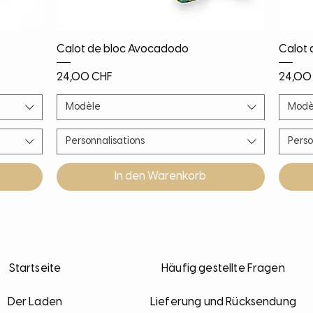
Schnellansicht
Calot de bloc Avocadodo
Calot 
Preis
Preis
24,00 CHF
24,00
Modèle
Modè
Personnalisations
Perso
In den Warenkorb
Nouveauté
Nouveauté
Nouveauté
PROMO!
Noël!
Nouv
Nouv
Nouv
Nouv
Startseite
Häufig gestellte Fragen
Der Laden
Lieferung und Rücksendung