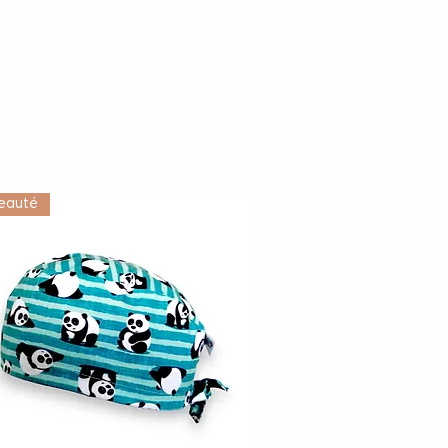
eauté